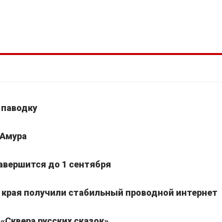
 паводку
 Амура
авершится до 1 сентября
о края получили стабильный проводной интернет
«Сквера русских сказок»