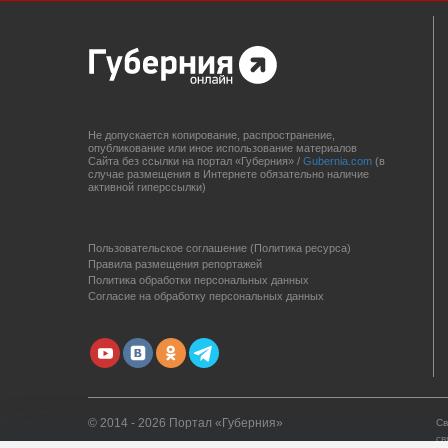
Не допускается копирование, распространение,
опубликование или иное использование материалов
Сайта без ссылки на портал «Губерния» /
Gubernia.com
(в
случае размещения в Интернете обязательно наличие
активной гиперссылки)
Пользовательское соглашение (Политика ресурса)
Правила размещения репортажей
Политика обработки персональных данных
Согласие на обработку персональных данных
© 2014 - 2026 Портал «Губерния»
Св
св