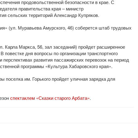
еспечения продовольственной безопасности в крае. С
едателя правительства края – министр
тия сельских территорий Александр Купряков.
ния» (ул. Муравьева Амурского, 46) соберется штаб трудовых
ул. Карла Маркса, 56, зал заседаний) пройдет расширенное
 В повестке дня вопросы по организации транспортного
и перспективах развития пассажирских перевозок на период
арственной программы «Культура Хабаровского края».
ры поселка им. Горького пройдет уличная зарядка для
сезон
спектаклем «Сказки старого Арбата»
.