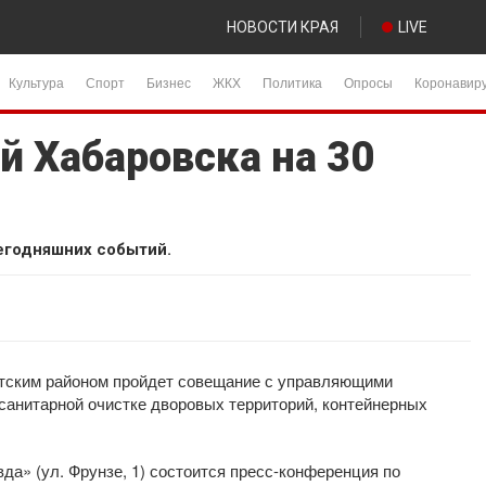
НОВОСТИ КРАЯ
LIVE
Культура
Спорт
Бизнес
ЖКХ
Политика
Опросы
Коронавир
й Хабаровска на 30
егодняшних событий.
отским районом пройдет совещание с управляющими
анитарной очистке дворовых территорий, контейнерных
да» (ул. Фрунзе, 1) состоится пресс-конференция по