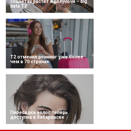
соцсетях растет к полуночи – big
data T2
Т2 отменил роуминг уже более
чем в 70 странах
Пересадка волос теперь
доступна в Хабаровске