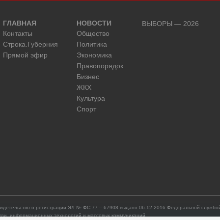
ГЛАВНАЯ
НОВОСТИ
ВЫБОРЫ — 2026
Контакты
Общество
Строка.Губерния
Политика
Прямой эфир
Экономика
Правопорядок
Бизнес
ЖКХ
Культура
Спорт
идетельство о регистрации ЭЛ № ФС 77 – 67908 выдано 06.12.2016 Федеральной службой
язи, информационных технологий и массовых коммуникаций.