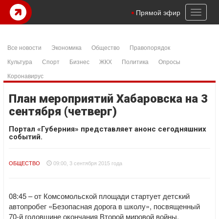
Toggl
Прямой эфир
naviga
Все новости
Экономика
Общество
Правопорядок
Культура
Спорт
Бизнес
ЖКХ
Политика
Опросы
Коронавирус
План мероприятий Хабаровска на 3
сентября (четверг)
Портал «Губерния» представляет анонс сегодняшних
событий.
ОБЩЕСТВО
09:00, 3 сентября 2015 года
08:45 – от Комсомольской площади стартует детский
автопробег «Безопасная дорога в школу», посвященный
70-й годовщине окончания Второй мировой войны.