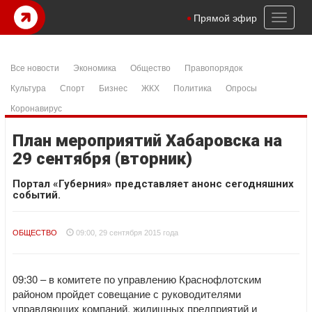
Toggl
Прямой эфир
naviga
Все новости
Экономика
Общество
Правопорядок
Культура
Спорт
Бизнес
ЖКХ
Политика
Опросы
Коронавирус
План мероприятий Хабаровска на
29 сентября (вторник)
Портал «Губерния» представляет анонс сегодняшних
событий.
ОБЩЕСТВО
09:00, 29 сентября 2015 года
09:30 – в комитете по управлению Краснофлотским
районом пройдет совещание с руководителями
управляющих компаний, жилищных предприятий и