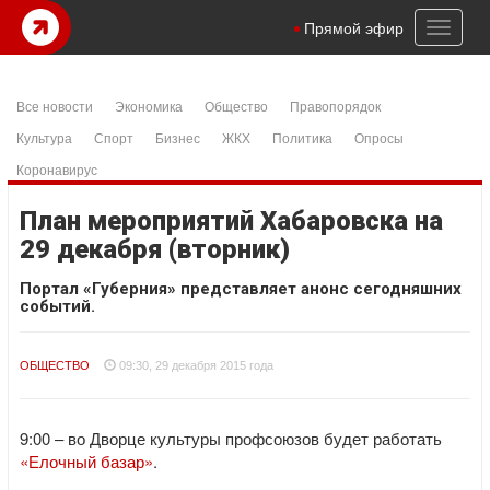
Toggl
Прямой эфир
naviga
Все новости
Экономика
Общество
Правопорядок
Культура
Спорт
Бизнес
ЖКХ
Политика
Опросы
Коронавирус
План мероприятий Хабаровска на
29 декабря (вторник)
Портал «Губерния» представляет анонс сегодняшних
событий.
ОБЩЕСТВО
09:30, 29 декабря 2015 года
9:00 – во Дворце культуры профсоюзов будет работать
«Елочный базар»
.