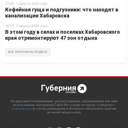
17:20, 7 августа 2026 года
Кофейная гуща и подгузники: что находят в
канализации Хабаровска
16:50, 7 августа 2026 года
В этом году в селах и поселках Хабаровского
края отремонтируют 47 зон отдыха
ВСЕ МАТЕРИАЛЫ РАЗДЕЛА
Не допускается копирование, распространение, опубликование или иное
использование материалов Сайта без ссылки на портал «Губерния» /
Gubernia.com
(в случае размещения в Интернете обязательно наличие
активной гиперссылки)