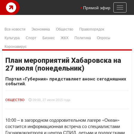
Toggl
Прямой эфир
naviga
Все новости
Экономика
Общество
Правопорядок
Культура
Спорт
Бизнес
ЖКХ
Политика
Опросы
Коронавирус
План мероприятий Хабаровска на
27 июля (понедельник)
Портал «Губерния» представляет анонс сегодняшних
событий.
ОБЩЕСТВО
09:00, 27 июля 2015 года
10:00 – в загородном оздоровительном лагере «Океан»
состоится информационная встреча со специалистами
Госнаркоконтроля и центра СПИД, детьми и подростками