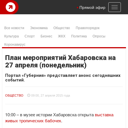
Toggl
Прямой эфир
naviga
Все новости
Экономика
Общество
Правопорядок
Культура
Спорт
Бизнес
ЖКХ
Политика
Опросы
Коронавирус
План мероприятий Хабаровска на
27 апреля (понедельник)
Портал «Губерния» представляет анонс сегодняшних
событий.
ОБЩЕСТВО
09:00, 27 апреля 2015 года
10:00 – в музее истории Хабаровска открыта
выставка
живых тропических бабочек
.