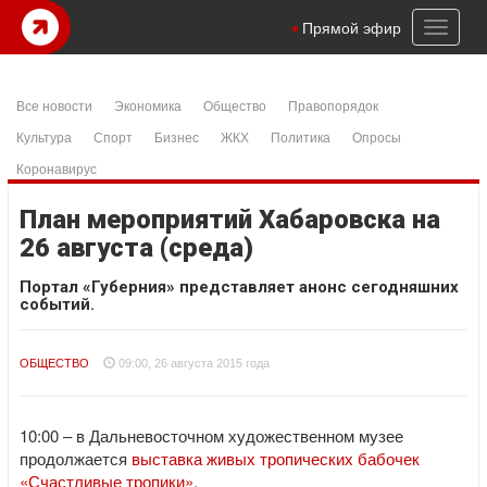
Toggl
Прямой эфир
naviga
Все новости
Экономика
Общество
Правопорядок
Культура
Спорт
Бизнес
ЖКХ
Политика
Опросы
Коронавирус
План мероприятий Хабаровска на
26 августа (среда)
Портал «Губерния» представляет анонс сегодняшних
событий.
ОБЩЕСТВО
09:00, 26 августа 2015 года
10:00 – в Дальневосточном художественном музее
продолжается
выставка живых тропических бабочек
«Счастливые тропики»
.