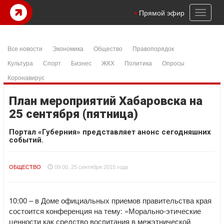
Toggl
Прямой эфир
naviga
Все новости
Экономика
Общество
Правопорядок
Культура
Спорт
Бизнес
ЖКХ
Политика
Опросы
Коронавирус
План мероприятий Хабаровска на
25 сентября (пятница)
Портал «Губерния» представляет анонс сегодняшних
событий.
ОБЩЕСТВО
09:00, 25 сентября 2015 года
10:00 – в Доме официальных приемов правительства края
состоится конференция на тему: «Морально-этические
ценности как средство воспитания в межэтнической