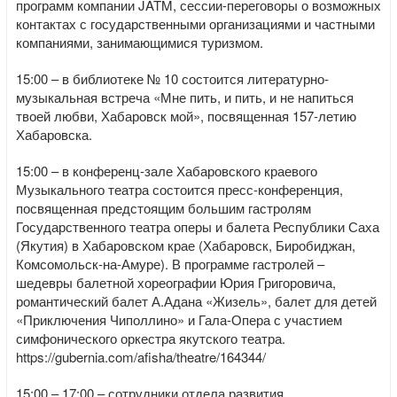
программ компании JATM, сессии-переговоры о возможных
контактах с государственными организациями и частными
компаниями, занимающимися туризмом.
15:00 – в библиотеке № 10 состоится литературно-
музыкальная встреча «Мне пить, и пить, и не напиться
твоей любви, Хабаровск мой», посвященная 157-летию
Хабаровска.
15:00 – в конференц-зале Хабаровского краевого
Музыкального театра состоится пресс-конференция,
посвященная предстоящим большим гастролям
Государственного театра оперы и балета Республики Саха
(Якутия) в Хабаровском крае (Хабаровск, Биробиджан,
Комсомольск-на-Амуре). В программе гастролей –
шедевры балетной хореографии Юрия Григоровича,
романтический балет А.Адана «Жизель», балет для детей
«Приключения Чиполлино» и Гала-Опера с участием
симфонического оркестра якутского театра.
https://gubernia.com/afisha/theatre/164344/
15:00 – 17:00 – сотрудники отдела развития