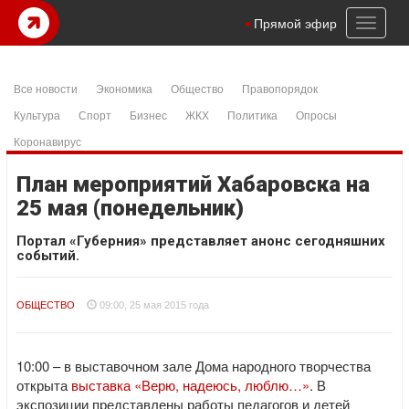
Toggl
Прямой эфир
naviga
Все новости
Экономика
Общество
Правопорядок
Культура
Спорт
Бизнес
ЖКХ
Политика
Опросы
Коронавирус
План мероприятий Хабаровска на
25 мая (понедельник)
Портал «Губерния» представляет анонс сегодняшних
событий.
ОБЩЕСТВО
09:00, 25 мая 2015 года
10:00 – в выставочном зале Дома народного творчества
открыта
выставка «Верю, надеюсь, люблю…»
. В
экспозиции представлены работы педагогов и детей