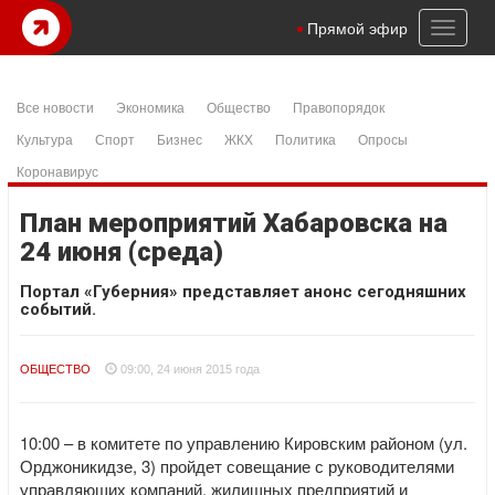
Toggl
Прямой эфир
naviga
Все новости
Экономика
Общество
Правопорядок
Культура
Спорт
Бизнес
ЖКХ
Политика
Опросы
Коронавирус
План мероприятий Хабаровска на
24 июня (среда)
Портал «Губерния» представляет анонс сегодняшних
событий.
ОБЩЕСТВО
09:00, 24 июня 2015 года
10:00 – в комитете по управлению Кировским районом (ул.
Орджоникидзе, 3) пройдет совещание с руководителями
управляющих компаний, жилищных предприятий и