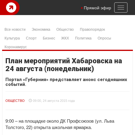
Toggl
Прямой эфир
naviga
Все новости
Экономика
Общество
Правопорядок
Культура
Спорт
Бизнес
ЖКХ
Политика
Опросы
Коронавирус
План мероприятий Хабаровска на
24 августа (понедельник)
Портал «Губерния» представляет анонс сегодняшних
событий.
ОБЩЕСТВО
09:00, 24 августа 2015 года
9:00 – на площадке около ДК Профсоюзов (ул. Льва
Толстого, 22) открыта школьная ярмарка.