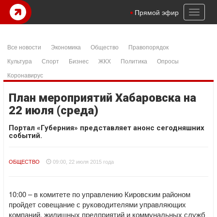
Toggl
Прямой эфир
naviga
Все новости
Экономика
Общество
Правопорядок
Культура
Спорт
Бизнес
ЖКХ
Политика
Опросы
Коронавирус
План мероприятий Хабаровска на
22 июля (среда)
Портал «Губерния» представляет анонс сегодняшних
событий.
ОБЩЕСТВО
09:00, 22 июля 2015 года
10:00 – в комитете по управлению Кировским районом
пройдет совещание с руководителями управляющих
компаний, жилищных предприятий и коммунальных служб