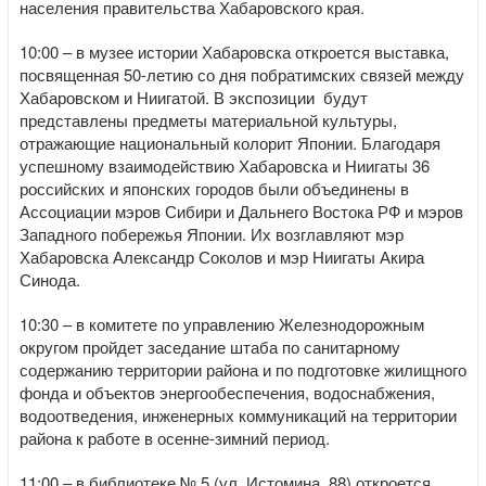
населения правительства Хабаровского края.
10:00 – в музее истории Хабаровска откроется выставка,
посвященная 50-летию со дня побратимских связей между
Хабаровском и Ниигатой. В экспозиции будут
представлены предметы материальной культуры,
отражающие национальный колорит Японии. Благодаря
успешному взаимодействию Хабаровска и Ниигаты 36
российских и японских городов были объединены в
Ассоциации мэров Сибири и Дальнего Востока РФ и мэров
Западного побережья Японии. Их возглавляют мэр
Хабаровска Александр Соколов и мэр Ниигаты Акира
Синода.
10:30 – в комитете по управлению Железнодорожным
округом пройдет заседание штаба по санитарному
содержанию территории района и по подготовке жилищного
фонда и объектов энергообеспечения, водоснабжения,
водоотведения, инженерных коммуникаций на территории
района к работе в осенне-зимний период.
11:00 – в библиотеке № 5 (ул. Истомина, 88) откроется