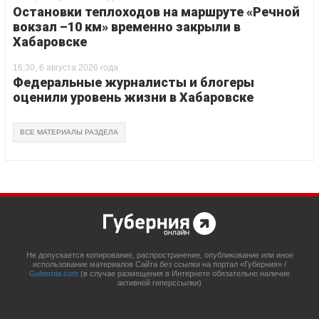
Остановки теплоходов на маршруте «Речной
вокзал –10 км» временно закрыли в
Хабаровске
16:30, 6 августа 2026 года
Федеральные журналисты и блогеры
оценили уровень жизни в Хабаровске
ВСЕ МАТЕРИАЛЫ РАЗДЕЛА
Не допускается копирование, распространение, опубликование или иное
использование материалов Сайта без ссылки на портал «Губерния» /
Gubernia.com
(в случае размещения в Интернете обязательно наличие
активной гиперссылки)