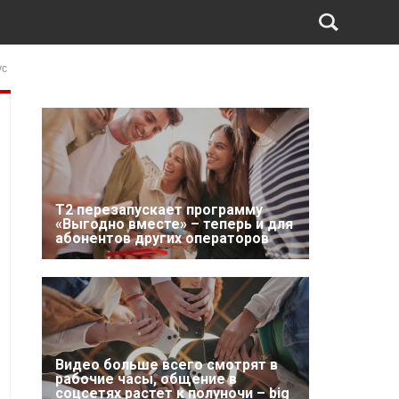
ус
Т2 перезапускает программу
«Выгодно вместе» – теперь и для
абонентов других операторов
Видео больше всего смотрят в
рабочие часы, общение в
соцсетях растет к полуночи – big