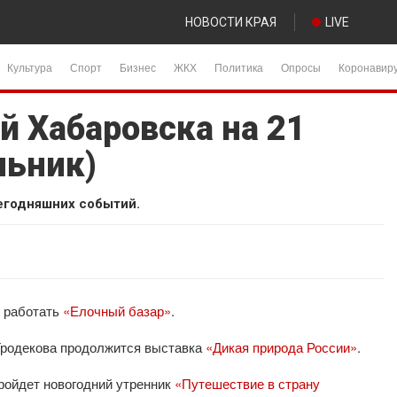
НОВОСТИ КРАЯ
LIVE
Культура
Спорт
Бизнес
ЖКХ
Политика
Опросы
Коронавир
й Хабаровска на 21
льник)
егодняшних событий.
т работать
«Елочный базар»
.
 Гродекова продолжится выставка
«Дикая природа России»
.
пройдет новогодний утренник
«Путешествие в страну