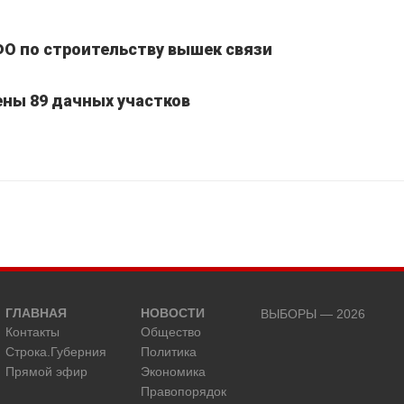
ФО по строительству вышек связи
ены 89 дачных участков
ГЛАВНАЯ
НОВОСТИ
ВЫБОРЫ — 2026
Контакты
Общество
Строка.Губерния
Политика
Прямой эфир
Экономика
Правопорядок