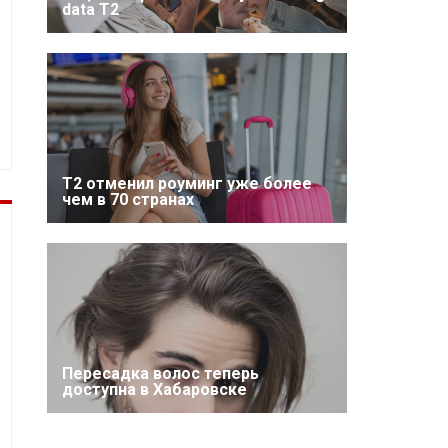
data T2
Т2 отменил роуминг уже более
чем в 70 странах
Пересадка волос теперь
доступна в Хабаровске