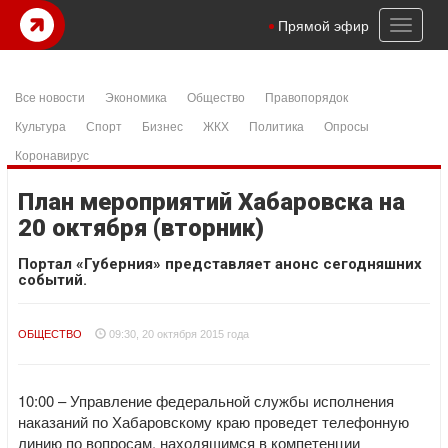
Toggl
Прямой эфир
naviga
Все новости
Экономика
Общество
Правопорядок
Культура
Спорт
Бизнес
ЖКХ
Политика
Опросы
Коронавирус
План мероприятий Хабаровска на
20 октября (вторник)
Портал «Губерния» представляет анонс сегодняшних
событий.
ОБЩЕСТВО
09:30, 20 октября 2015 года
10:00 – Управление федеральной службы исполнения
наказаний по Хабаровскому краю проведет телефонную
линию по вопросам, находящимся в компетенции