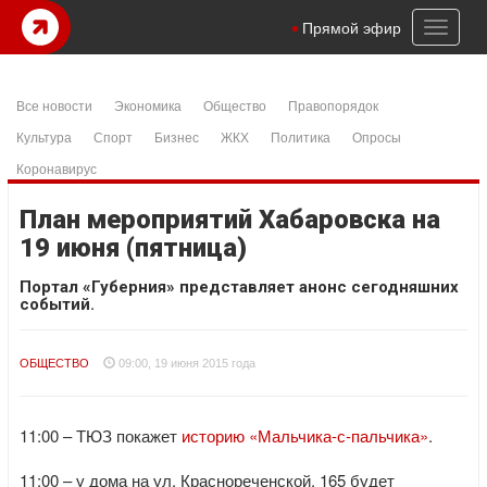
Toggl
Прямой эфир
naviga
Все новости
Экономика
Общество
Правопорядок
Культура
Спорт
Бизнес
ЖКХ
Политика
Опросы
Коронавирус
План мероприятий Хабаровска на
19 июня (пятница)
Портал «Губерния» представляет анонс сегодняшних
событий.
ОБЩЕСТВО
09:00, 19 июня 2015 года
11:00 – ТЮЗ покажет
историю «Мальчика-с-пальчика»
.
11:00 – у дома на ул. Краснореченской, 165 будет