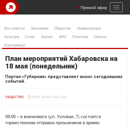
Toggl
Прямой эфир
naviga
Все новости
Экономика
Общество
Правопорядок
Культура
Спорт
Бизнес
ЖКХ
Политика
Опросы
Коронавирус
План мероприятий Хабаровска на
18 мая (понедельник)
Портал «Губерния» представляет анонс сегодняшних
событий.
ОБЩЕСТВО
09:00, 18 мая 2015 года
09:00 – в военкомате (ул. Узловая, 7) состоится
торжественная отправка призывников в армию.