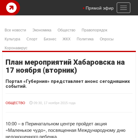
Toggl
Прямой эфир
naviga
Все новости
Экономика
Общество
Правопорядок
Культура
Спорт
Бизнес
ЖКХ
Политика
Опросы
Коронавирус
План мероприятий Хабаровска на
17 ноября (вторник)
Портал «Губерния» представляет анонс сегодняшних
событий.
ОБЩЕСТВО
09:30, 17 ноября 2015 года
10:00 – в Перинатальном центре пройдет акция
«Маленькое чудо», посвященная Международному дню
недоношенного ребенка.