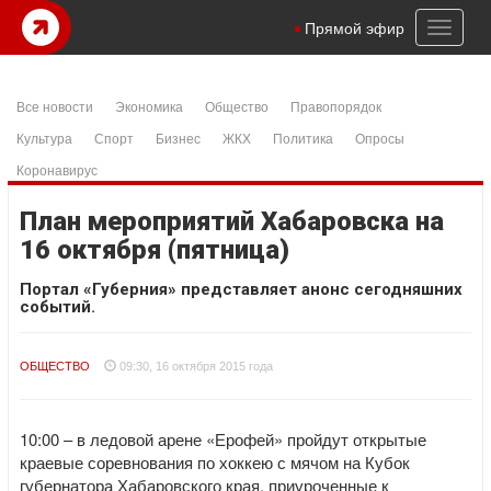
Toggl
Прямой эфир
naviga
Все новости
Экономика
Общество
Правопорядок
Культура
Спорт
Бизнес
ЖКХ
Политика
Опросы
Коронавирус
План мероприятий Хабаровска на
16 октября (пятница)
Портал «Губерния» представляет анонс сегодняшних
событий.
ОБЩЕСТВО
09:30, 16 октября 2015 года
10:00 – в ледовой арене «Ерофей» пройдут открытые
краевые соревнования по хоккею с мячом на Кубок
губернатора Хабаровского края, приуроченные к