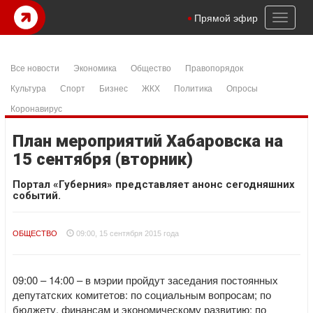
Toggl
Прямой эфир
naviga
Все новости
Экономика
Общество
Правопорядок
Культура
Спорт
Бизнес
ЖКХ
Политика
Опросы
Коронавирус
План мероприятий Хабаровска на
15 сентября (вторник)
Портал «Губерния» представляет анонс сегодняшних
событий.
ОБЩЕСТВО
09:00, 15 сентября 2015 года
09:00 – 14:00 – в мэрии пройдут заседания постоянных
депутатских комитетов: по социальным вопросам; по
бюджету, финансам и экономическому развитию; по