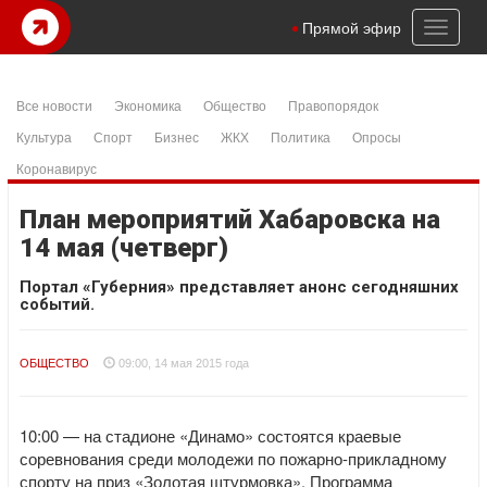
Toggl
Прямой эфир
naviga
Все новости
Экономика
Общество
Правопорядок
Культура
Спорт
Бизнес
ЖКХ
Политика
Опросы
Коронавирус
План мероприятий Хабаровска на
14 мая (четверг)
Портал «Губерния» представляет анонс сегодняшних
событий.
ОБЩЕСТВО
09:00, 14 мая 2015 года
10:00 — на стадионе «Динамо» состоятся краевые
соревнования среди молодежи по пожарно-прикладному
спорту на приз «Золотая штурмовка». Программа