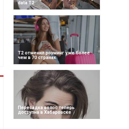
data T2
Т2 отменил роуминг уже более
чем в 70 странах
Пересадка волос теперь
доступна в Хабаровске