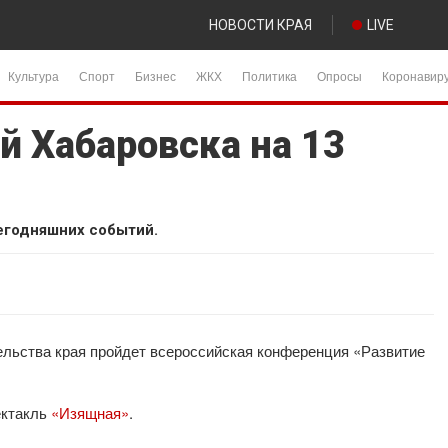
НОВОСТИ КРАЯ
LIVE
Культура
Спорт
Бизнес
ЖКХ
Политика
Опросы
Коронавир
й Хабаровска на 13
егодняшних событий.
ельства края пройдет всероссийская конференция «Развитие
ектакль
«Изящная»
.