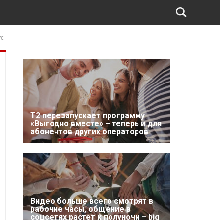
ус
Т2 перезапускает программу
«Выгодно вместе» – теперь и для
абонентов других операторов
Видео больше всего смотрят в
рабочие часы, общение в
соцсетях растет к полуночи – big