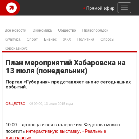
Toggl
Прямой эфир
naviga
Все новости
Экономика
Общество
Правопорядок
Культура
Спорт
Бизнес
ЖКХ
Политика
Опросы
Коронавирус
План мероприятий Хабаровска на
13 июля (понедельник)
Портал «Губерния» представляет анонс сегодняшних
событий.
ОБЩЕСТВО
09:00, 13 июля 2015 года
10:00 – до конца июля в галерее им. Федотова можно
посетить
интерактивную выставку. «Реальные
динозавры»
.