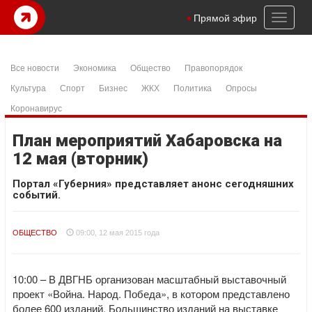
Toggl
Прямой эфир
naviga
Все новости
Экономика
Общество
Правопорядок
Культура
Спорт
Бизнес
ЖКХ
Политика
Опросы
Коронавирус
План мероприятий Хабаровска на
12 мая (вторник)
Портал «Губерния» представляет анонс сегодняшних
событий.
ОБЩЕСТВО
09:00, 12 мая 2015 года
10:00 – В ДВГНБ организован масштабный выставочный
проект «Война. Народ. Победа», в котором представлено
более 600 изданий. Большинство изданий на выставке