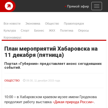
Toggl
Прямой эфир
naviga
Все новости
Экономика
Общество
Правопорядок
Культура
Спорт
Бизнес
ЖКХ
Политика
Опросы
Коронавирус
План мероприятий Хабаровска на
11 декабря (пятница)
Портал «Губерния» представляет анонс сегодняшних
событий.
ОБЩЕСТВО
09:30, 11 декабря 2015 года
10:00 – в Хабаровском краевом музее имени Гродекова
продолжит работу выставка
«Дикая природа России»
.