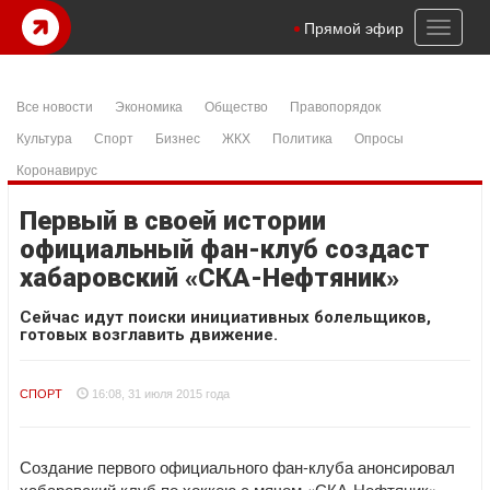
Toggl
Прямой эфир
naviga
Все новости
Экономика
Общество
Правопорядок
Культура
Спорт
Бизнес
ЖКХ
Политика
Опросы
Коронавирус
Первый в своей истории
официальный фан-клуб создаст
хабаровский «СКА-Нефтяник»
Сейчас идут поиски инициативных болельщиков,
готовых возглавить движение.
СПОРТ
16:08, 31 июля 2015 года
Создание первого официального фан-клуба анонсировал
хабаровский клуб по хоккею с мячом «СКА-Нефтяник».