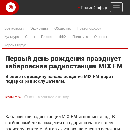
Toggl
Прямой эфир
naviga
Все новости
Экономика
Общество
Правопорядок
Культура
Спорт
Бизнес
ЖКХ
Политика
Опросы
Коронавирус
Первый день рождения празднует
хабаровская радиостанция MIX FM
В свою годовщину начала вещания MIX FM дарит
подарки радиослушателям.
КУЛЬТУРА
18:16, 8 сентября 2015 года
Хабаровской радиостанции MIX FM исполнился год. В
свой первый день рождения она дарит подарки своим
радиослушателям. Авторы лучших, по мнению редакции,