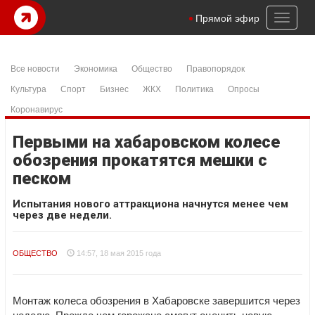
Toggl
Прямой эфир
naviga
Все новости
Экономика
Общество
Правопорядок
Культура
Спорт
Бизнес
ЖКХ
Политика
Опросы
Коронавирус
Первыми на хабаровском колесе
обозрения прокатятся мешки с
песком
Испытания нового аттракциона начнутся менее чем
через две недели.
ОБЩЕСТВО
14:57, 18 мая 2015 года
Монтаж колеса обозрения в Хабаровске завершится через
неделю. Прежде чем горожане смогут оценить новую