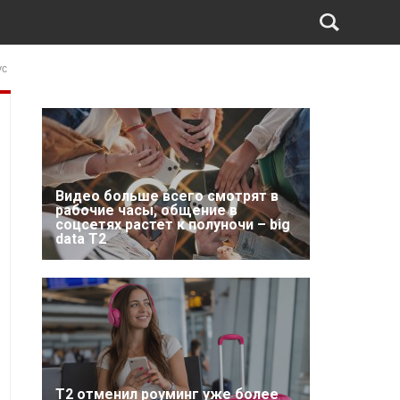
ус
Видео больше всего смотрят в
рабочие часы, общение в
соцсетях растет к полуночи – big
data T2
Т2 отменил роуминг уже более