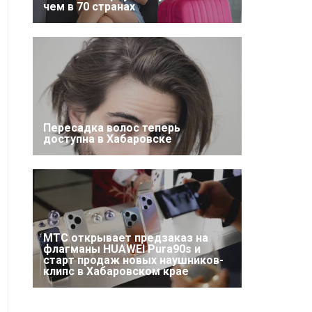
чем в 70 странах
Пересадка волос теперь
доступна в Хабаровске
МТС открывает предзаказ на
флагманы HUAWEI Pura90s и
старт продаж новых наушников-
клипс в Хабаровском крае