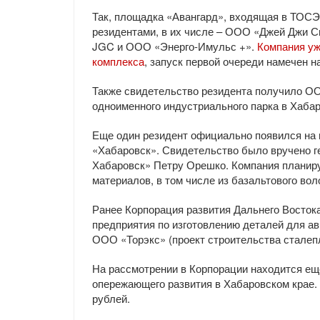
Так, площадка «Авангард», входящая в ТОС
резидентами, в их числе – ООО «Джей Джи Си
JGC и ООО «Энерго-Имульс +».
Компания уж
комплекса
, запуск первой очереди намечен на
Также свидетельство резидента получило О
одноименного индустриального парка в Хабар
Еще один резидент официально появился на 
«Хабаровск». Свидетельство было вручено 
Хабаровск» Петру Орешко. Компания планиру
материалов, в том числе из базальтового вол
Ранее Корпорация развития Дальнего Восток
предприятия по изготовлению деталей для а
ООО «Торэкс» (проект строительства сталеп
На рассмотрении в Корпорации находится еще
опережающего развития в Хабаровском крае.
рублей.