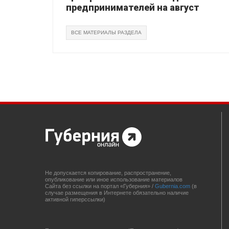
предпринимателей на август
ВСЕ МАТЕРИАЛЫ РАЗДЕЛА
Не допускается копирование, распространение,
опубликование или иное использование материалов
Сайта без ссылки на портал «Губерния» /
Gubernia.com
(в
случае размещения в Интернете обязательно наличие
активной гиперссылки)