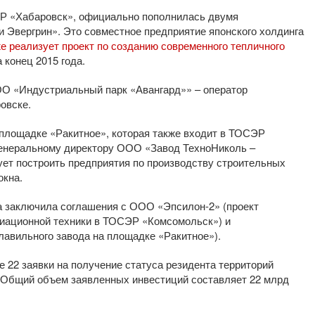
ЭР «Хабаровск», официально пополнилась двумя
 Эвергрин». Это совместное предприятие японского холдинга
е реализует проект по созданию современного тепличного
 конец 2015 года.
ОО «Индустриальный парк «Авангард»» – оператор
овске.
площадке «Ракитное», которая также входит в ТОСЭР
генеральному директору ООО «Завод ТехноНиколь –
ет построить предприятия по производству строительных
окна.
а заключила соглашения с ООО «Эпсилон-2» (проект
виационной техники в ТОСЭР «Комсомольск») и
лавильного завода на площадке «Ракитное»).
 22 заявки на получение статуса резидента территорий
 Общий объем заявленных инвестиций составляет 22 млрд