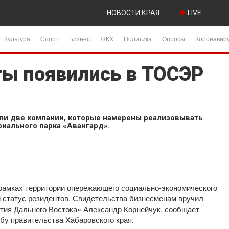
НОВОСТИ КРАЯ
LIVE
Культура
Спорт
Бизнес
ЖКХ
Политика
Опросы
Коронавир
ы появились в ТОСЭР
ли две компании, которые намерены реализовывать
риального парка «Авангард».
рамках территории опережающего социально-экономического
 статус резидентов. Свидетельства бизнесменам вручил
тия Дальнего Востока» Александр Корнейчук, сообщает
бу правительства Хабаровского края.