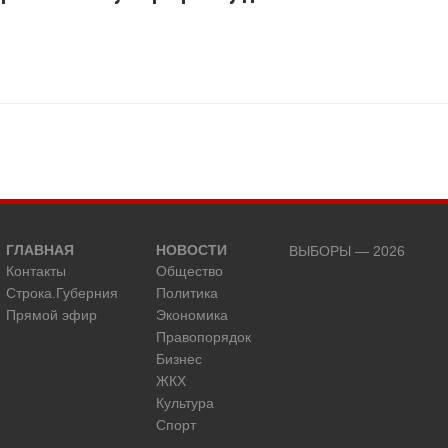
ГЛАВНАЯ
НОВОСТИ
ВЫБОРЫ — 2026
Контакты
Общество
Строка.Губерния
Политика
Прямой эфир
Экономика
Правопорядок
Бизнес
ЖКХ
Культура
Спорт