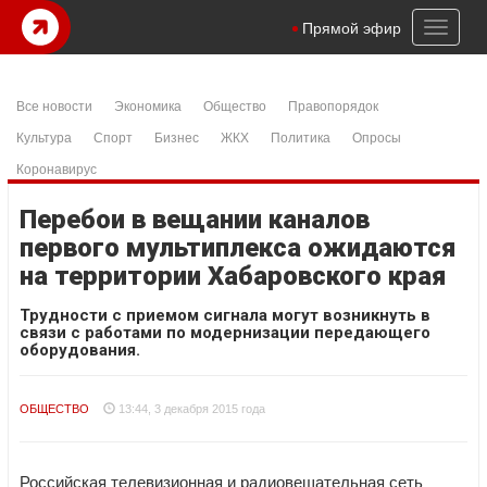
Toggl
Прямой эфир
naviga
Все новости
Экономика
Общество
Правопорядок
Культура
Спорт
Бизнес
ЖКХ
Политика
Опросы
Коронавирус
Перебои в вещании каналов
первого мультиплекса ожидаются
на территории Хабаровского края
Трудности с приемом сигнала могут возникнуть в
связи с работами по модернизации передающего
оборудования.
ОБЩЕСТВО
13:44, 3 декабря 2015 года
Российская телевизионная и радиовещательная сеть