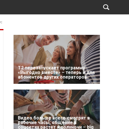
ус
Т2 перезапускает программу
«Выгодно вместе» – теперь и для
абонентов других операторов
Видео больше всего смотрят в
рабочие часы, общение в
соцсетях растет к полуночи – big