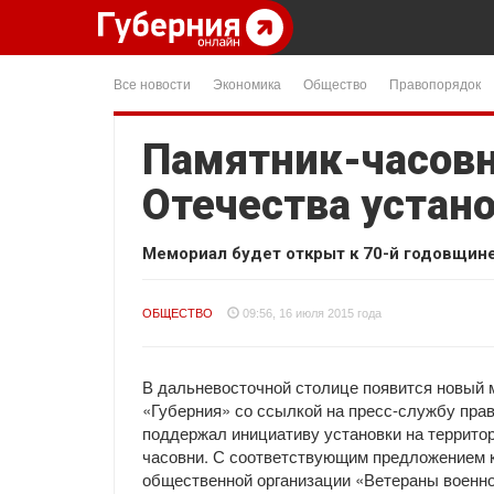
Все новости
Экономика
Общество
Правопорядок
Памятник-часов
Отечества устано
Мемориал будет открыт к 70-й годовщине
ОБЩЕСТВО
09:56, 16 июля 2015 года
В дальневосточной столице появится новый 
«Губерния» со ссылкой на пресс-службу пра
поддержал инициативу установки на территор
часовни. С соответствующим предложением к
общественной организации «Ветераны военно