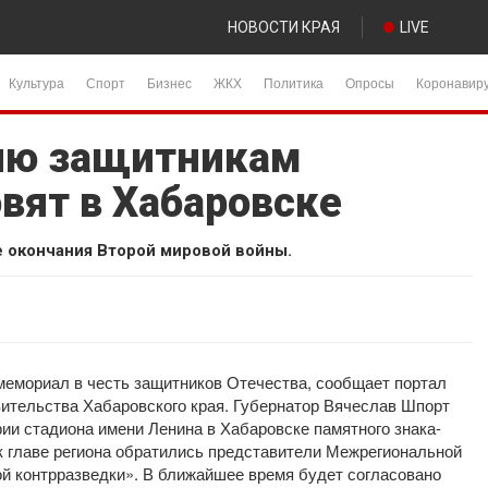
НОВОСТИ КРАЯ
LIVE
Культура
Спорт
Бизнес
ЖКХ
Политика
Опросы
Коронавир
ню защитникам
вят в Хабаровске
 окончания Второй мировой войны.
мемориал в честь защитников Отечества, сообщает портал
вительства Хабаровского края. Губернатор Вячеслав Шпорт
ии стадиона имени Ленина в Хабаровске памятного знака-
 главе региона обратились представители Межрегиональной
й контрразведки». В ближайшее время будет согласовано