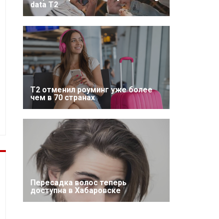
data T2
Т2 отменил роуминг уже более
чем в 70 странах
Пересадка волос теперь
доступна в Хабаровске