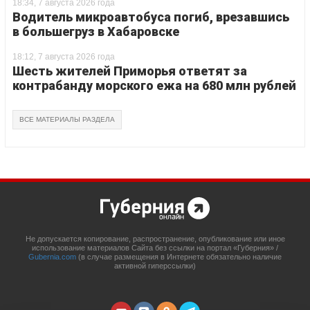
18:34, 7 августа 2026 года
Водитель микроавтобуса погиб, врезавшись
в большегруз в Хабаровске
18:12, 7 августа 2026 года
Шесть жителей Приморья ответят за
контрабанду морского ежа на 680 млн рублей
ВСЕ МАТЕРИАЛЫ РАЗДЕЛА
Не допускается копирование, распространение, опубликование или иное
использование материалов Сайта без ссылки на портал «Губерния» /
Gubernia.com
(в случае размещения в Интернете обязательно наличие
активной гиперссылки)