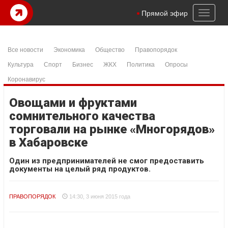
Toggl
Прямой эфир
naviga
Все новости
Экономика
Общество
Правопорядок
Культура
Спорт
Бизнес
ЖКХ
Политика
Опросы
Коронавирус
Овощами и фруктами
сомнительного качества
торговали на рынке «Многорядов»
в Хабаровске
Один из предпринимателей не смог предоставить
документы на целый ряд продуктов.
ПРАВОПОРЯДОК
14:30, 3 июня 2015 года