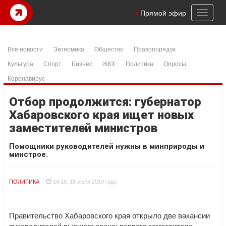
Toggl
Прямой эфир
naviga
Все новости
Экономика
Общество
Правопорядок
Культура
Спорт
Бизнес
ЖКХ
Политика
Опросы
Коронавирус
Отбор продолжится: губернатор
Хабаровского края ищет новых
заместителей министров
Помощники руководителей нужны в минприроды и
минстрое.
ПОЛИТИКА
14:18, 18 июля 2019 года
Правительство Хабаровского края открыло две вакансии
руководителей высшего звена: первого заместителя