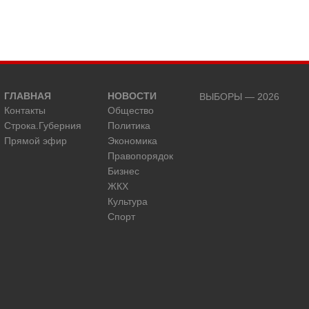
ГЛАВНАЯ
НОВОСТИ
ВЫБОРЫ — 2026
Контакты
Общество
Строка.Губерния
Политика
Прямой эфир
Экономика
Правопорядок
Бизнес
ЖКХ
Культура
Спорт