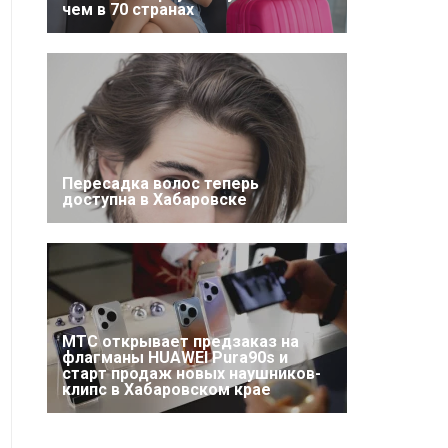
чем в 70 странах
Пересадка волос теперь
доступна в Хабаровске
МТС открывает предзаказ на
флагманы HUAWEI Pura90s и
старт продаж новых наушников-
клипс в Хабаровском крае