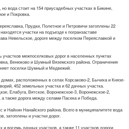
 но вода стоит на 154 приусадебных участках в Бикине,
ое и Покровка.
ереяславка, Прудки, Полетное и Петровичи затоплены 22
 находятся участки на подъезде к погранзаставе
тава Невельское, дороге между поселком Переяславкой и
ь участков межпоселковых дорог в населенных пунктах
овка, Венюково и Шумный Вяземского района. Ограничения
диняет поселки Шумный и Медвежий.
 домах, расположенных в селах Корсаково-2, Бычиха и Князе-
ворий, 452 земельных участка и 62 дачных участка.
ое, Елабуга, Вятское, Воронежское-3, Воронежское-2,
 а также дорога между селами Пасека и Победа.
 и Найхин Нанайского района. Всего в муниципалитете вода
в, затоплены и участки дорог.
 и восемь дачных участков, а также 11 участков дороги