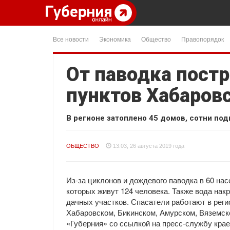
Все новости
Экономика
Общество
Правопорядок
От паводка пост
пунктов Хабаровс
В регионе затоплено 45 домов, сотни под
ОБЩЕСТВО
13:03, 26 августа 2019 года
Из-за циклонов и дождевого паводка в 60 на
которых живут 124 человека. Также вода нак
дачных участков. Спасатели работают в реги
Хабаровском, Бикинском, Амурском, Вяземск
«Губерния» со ссылкой на пресс-службу кра