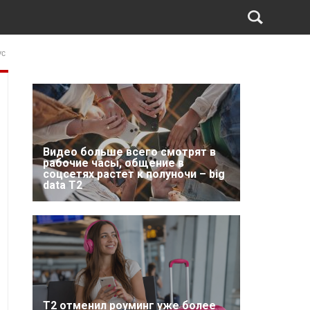
ус
Видео больше всего смотрят в
рабочие часы, общение в
соцсетях растет к полуночи – big
data T2
Т2 отменил роуминг уже более