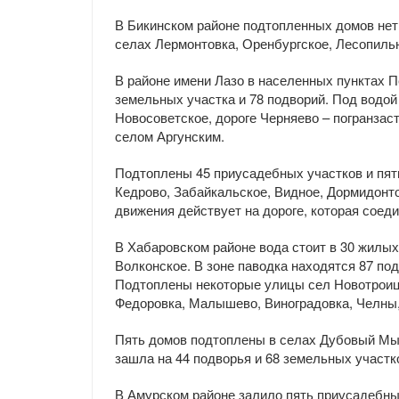
В Бикинском районе подтопленных домов нет,
селах Лермонтовка, Оренбургское, Лесопильн
В районе имени Лазо в населенных пунктах П
земельных участка и 78 подворий. Под водой
Новосоветское, дороге Черняево – погранзас
селом Аргунским.
Подтоплены 45 приусадебных участков и пят
Кедрово, Забайкальское, Видное, Дормидонт
движения действует на дороге, которая сое
В Хабаровском районе вода стоит в 30 жилых
Волконское. В зоне паводка находятся 87 под
Подтоплены некоторые улицы сел Новотроицк
Федоровка, Малышево, Виноградовка, Челны,
Пять домов подтоплены в селах Дубовый Мыс
зашла на 44 подворья и 68 земельных участко
В Амурском районе залило пять приусадебных