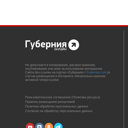
Не допускается копирование, распространение,
опубликование или иное использование материалов
Сайта без ссылки на портал «Губерния» /
Gubernia.com
(в
случае размещения в Интернете обязательно наличие
активной гиперссылки)
Пользовательское соглашение (Политика ресурса)
Правила размещения репортажей
Политика обработки персональных данных
Согласие на обработку персональных данных