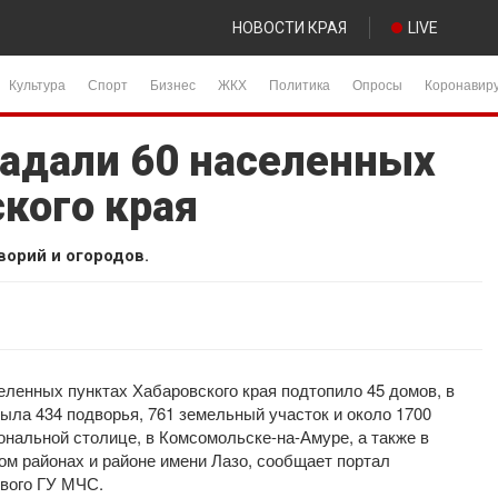
НОВОСТИ КРАЯ
LIVE
Культура
Спорт
Бизнес
ЖКХ
Политика
Опросы
Коронавир
радали 60 населенных
кого края
ворий и огородов.
селенных пунктах Хабаровского края подтопило 45 домов, в
рыла 434 подворья, 761 земельный участок и около 1700
ональной столице, в Комсомольске-на-Амуре, а также в
ом районах и районе имени Лазо, сообщает портал
евого ГУ МЧС.