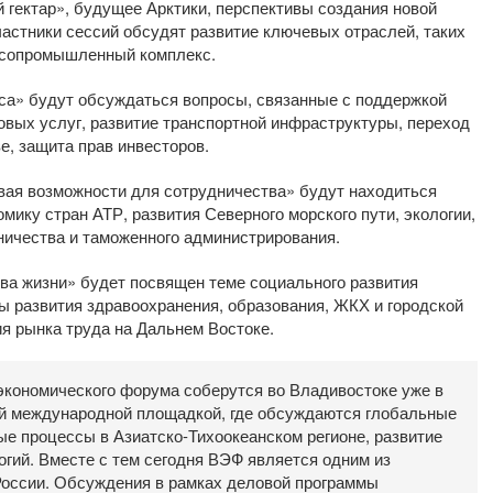
 гектар», будущее Арктики, перспективы создания новой
частники сессий обсудят развитие ключевых отраслей, таких
лесопромышленный комплекс.
са» будут обсуждаться вопросы, связанные с поддержкой
овых услуг, развитие транспортной инфраструктуры, переход
е, защита прав инвесторов.
ивая возможности для сотрудничества» будут находиться
мику стран АТР, развития Северного морского пути, экологии,
ничества и таможенного администрирования.
а жизни» будет посвящен теме социального развития
ы развития здравоохранения, образования, ЖКХ и городской
я рынка труда на Дальнем Востоке.
 экономического форума соберутся во Владивостоке уже в
ей международной площадкой, где обсуждаются глобальные
ые процессы в Азиатско-Тихоокеанском регионе, развитие
гий. Вместе с тем сегодня ВЭФ является одним из
России. Обсуждения в рамках деловой программы