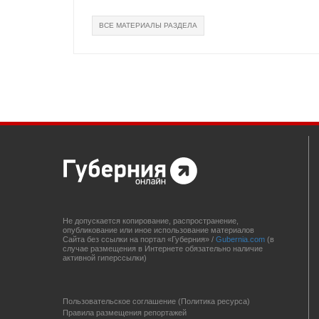
ВСЕ МАТЕРИАЛЫ РАЗДЕЛА
Не допускается копирование, распространение,
опубликование или иное использование материалов
Сайта без ссылки на портал «Губерния» /
Gubernia.com
(в
случае размещения в Интернете обязательно наличие
активной гиперссылки)
Пользовательское соглашение (Политика ресурса)
Правила размещения репортажей