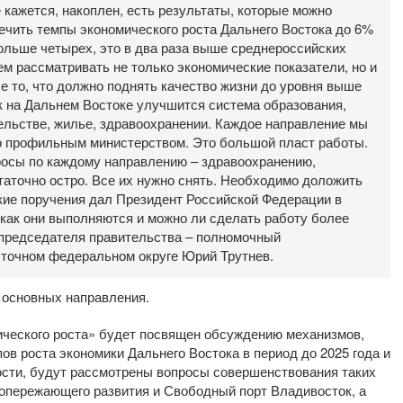
 кажется, накоплен, есть результаты, которые можно
ечить темпы экономического роста Дальнего Востока до 6%
ольше четырех, это в два раза выше среднероссийских
ем рассматривать не только экономические показатели, но и
е то, что должно поднять качество жизни до уровня выше
к на Дальнем Востоке улучшится система образования,
ельстве, жилье, здравоохранении. Каждое направление мы
о профильным министерством. Это большой пласт работы.
росы по каждому направлению – здравоохранению,
статочно остро. Все их нужно снять. Необходимо доложить
акие поручения дал Президент Российской Федерации в
как они выполняются и можно ли сделать работу более
 председателя правительства – полномочный
сточном федеральном округе Юрий Трутнев.
 основных направления.
ического роста» будет посвящен обсуждению механизмов,
в роста экономики Дальнего Востока в период до 2025 года и
ости, будут рассмотрены вопросы совершенствования таких
опережающего развития и Свободный порт Владивосток, а