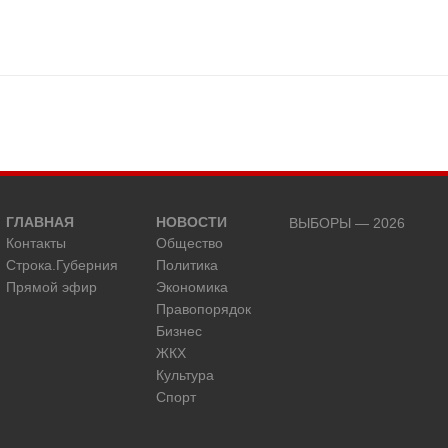
ГЛАВНАЯ
НОВОСТИ
ВЫБОРЫ — 2026
Контакты
Общество
Строка.Губерния
Политика
Прямой эфир
Экономика
Правопорядок
Бизнес
ЖКХ
Культура
Спорт