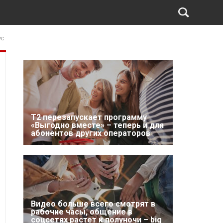
ус
Т2 перезапускает программу
«Выгодно вместе» – теперь и для
абонентов других операторов
Видео больше всего смотрят в
рабочие часы, общение в
соцсетях растет к полуночи – big