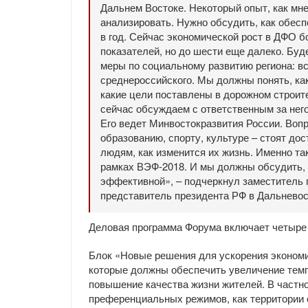
Дальнем Востоке. Некоторый опыт, как мне
анализировать. Нужно обсудить, как обесп
в год. Сейчас экономической рост в ДФО б
показателей, но до шести еще далеко. Буд
меры по социальному развитию региона: вс
среднероссийского. Мы должны понять, ка
какие цели поставлены в дорожном строит
сейчас обсуждаем с ответственным за нег
Его ведет Минвостокразвития России. Воп
образованию, спорту, культуре – стоят до
людям, как изменится их жизнь. Именно т
рамках ВЭФ-2018. И мы должны обсудить, 
эффективной», – подчеркнул заместитель
представитель президента РФ в Дальнево
Деловая программа Форума включает четыре
Блок «Новые решения для ускорения эконом
которые должны обеспечить увеличение темпо
повышение качества жизни жителей. В частн
преференциальных режимов, как территории 