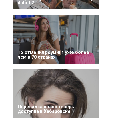
data T2
Т2 отменил роуминг уже более
чем в 70 странах
Пересадка волос теперь
доступна в Хабаровске