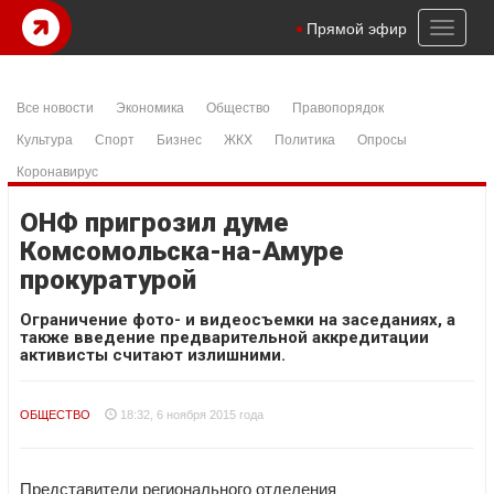
Toggl
Прямой эфир
naviga
Все новости
Экономика
Общество
Правопорядок
Культура
Спорт
Бизнес
ЖКХ
Политика
Опросы
Коронавирус
ОНФ пригрозил думе
Комсомольска-на-Амуре
прокуратурой
Ограничение фото- и видеосъемки на заседаниях, а
также введение предварительной аккредитации
активисты считают излишними.
ОБЩЕСТВО
18:32, 6 ноября 2015 года
Представители регионального отделения