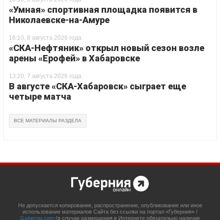
«Умная» спортивная площадка появится в
Николаевске-на-Амуре
16:10, 8 августа 2026 года
«СКА-Нефтяник» открыл новый сезон возле
арены «Ерофей» в Хабаровске
13:20, 7 августа 2026 года
В августе «СКА-Хабаровск» сыграет еще
четыре матча
ВСЕ МАТЕРИАЛЫ РАЗДЕЛА
Не допускается копирование, распространение, опубликование или иное
использование материалов Сайта без ссылки на портал «Губерния» /
Gubernia.com
(в случае размещения в Интернете обязательно наличие