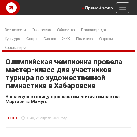
Toggl
Прямой эфир
naviga
Все новости
Экономика
Общество
Правопорядок
Культура
Спорт
Бизнес
ЖКХ
Политика
Опросы
Коронавирус
Олимпийская чемпионка провела
мастер-класс для участников
турнира по художественной
гимнастике в Хабаровске
В краевую столицу приехала именитая гимнастка
Маргарита Мамун.
СПОРТ
09:40, 28 апреля 2021 года