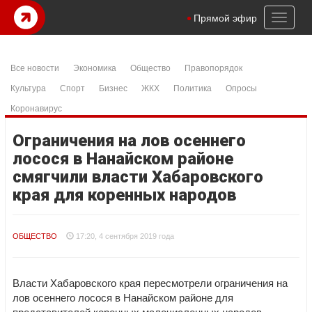
Toggl
Прямой эфир
naviga
Все новости
Экономика
Общество
Правопорядок
Культура
Спорт
Бизнес
ЖКХ
Политика
Опросы
Коронавирус
Ограничения на лов осеннего
лосося в Нанайском районе
смягчили власти Хабаровского
края для коренных народов
ОБЩЕСТВО
17:20, 4 сентября 2019 года
Власти Хабаровского края пересмотрели ограничения на
лов осеннего лосося в Нанайском районе для
представителей коренных малочисленных народов.