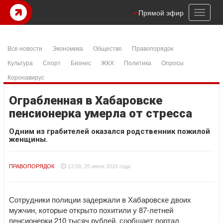
Toggl
Прямой эфир
naviga
Все новости
Экономика
Общество
Правопорядок
Культура
Спорт
Бизнес
ЖКХ
Политика
Опросы
Коронавирус
Ограбленная в Хабаровске
пенсионерка умерла от стресса
Одним из грабителей оказался родственник пожилой
женщины.
ПРАВОПОРЯДОК
13:59, 25 июня 2015 года
Сотрудники полиции задержали в Хабаровске двоих
мужчин, которые открыто похитили у 87-летней
пенсионерки 210 тысяч рублей, сообщает портал