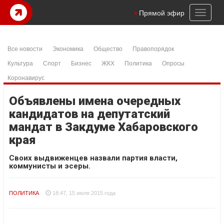
Toggl
Прямой эфир
naviga
Все новости
Экономика
Общество
Правопорядок
Культура
Спорт
Бизнес
ЖКХ
Политика
Опросы
Коронавирус
Объявлены имена очередных
кандидатов на депутатский
мандат в Закдуме Хабаровского
края
Своих выдвиженцев назвали партия власти,
коммунисты и эсеры.
ПОЛИТИКА
18:47, 15 июля 2015 года