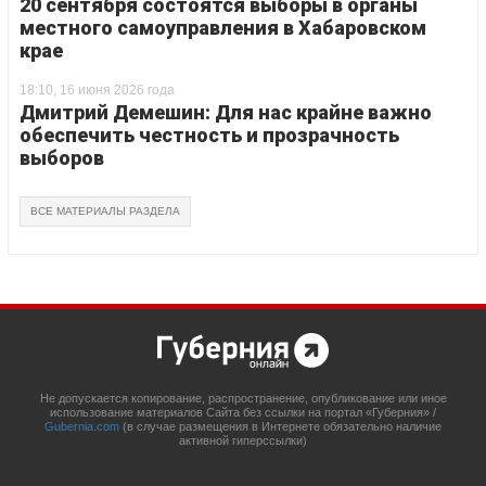
20 сентября состоятся выборы в органы
местного самоуправления в Хабаровском
крае
18:10, 16 июня 2026 года
Дмитрий Демешин: Для нас крайне важно
обеспечить честность и прозрачность
выборов
ВСЕ МАТЕРИАЛЫ РАЗДЕЛА
Не допускается копирование, распространение, опубликование или иное
использование материалов Сайта без ссылки на портал «Губерния» /
Gubernia.com
(в случае размещения в Интернете обязательно наличие
активной гиперссылки)