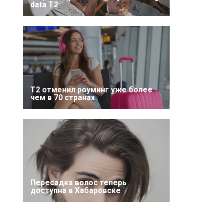
data T2
Т2 отменил роуминг уже более
чем в 70 странах
Пересадка волос теперь
доступна в Хабаровске