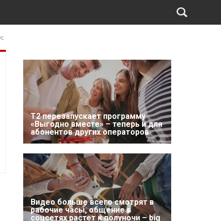
ус
Т2 перезапускает программу
«Выгодно вместе» – теперь и для
абонентов других операторов
Видео больше всего смотрят в
рабочие часы, общение в
соцсетях растет к полуночи – big