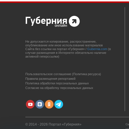
Не допускается копирование, распространение,
опубликование или иное использование материалов
Сайта без ссылки на портал «Губерния» /
Gubernia.com
(в
случае размещения в Интернете обязательно наличие
активной гиперссылки)
Пользовательское соглашение (Политика ресурса)
Правила размещения репортажей
Политика обработки персональных данных
Согласие на обработку персональных данных
© 2014 - 2026 Портал «Губерния»
Св
св