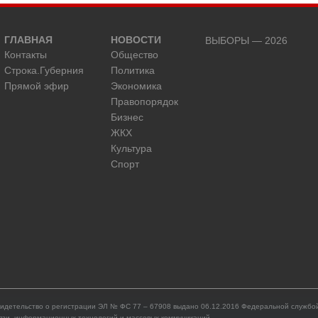
ГЛАВНАЯ
НОВОСТИ
ВЫБОРЫ — 2026
Контакты
Общество
Строка.Губерния
Политика
Прямой эфир
Экономика
Правопорядок
Бизнес
ЖКХ
Культура
Спорт
идетельство о регистрации ЭЛ № ФС 77 – 67908 выдано 06.12.2016 Федеральной службой
язи, информационных технологий и массовых коммуникаций.