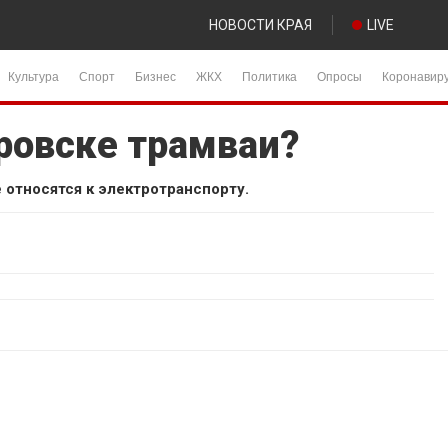
НОВОСТИ КРАЯ
LIVE
Культура
Спорт
Бизнес
ЖКХ
Политика
Опросы
Коронавир
ровске трамваи?
 относятся к электротранспорту.