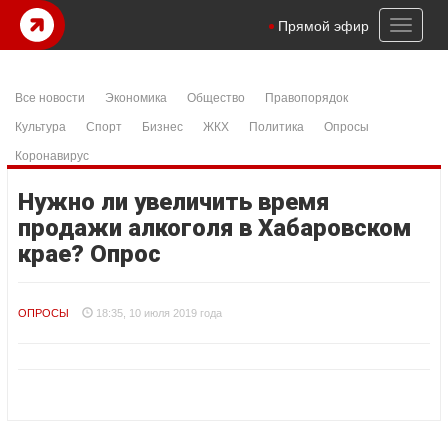
Toggl
Прямой эфир
naviga
Все новости
Экономика
Общество
Правопорядок
Культура
Спорт
Бизнес
ЖКХ
Политика
Опросы
Коронавирус
Нужно ли увеличить время
продажи алкоголя в Хабаровском
крае? Опрос
ОПРОСЫ
18:35, 10 июля 2019 года