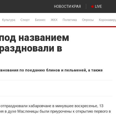
НОВОСТИ КРАЯ
LIVE
Культура
Спорт
Бизнес
ЖКХ
Политика
Опросы
Коронавир
под названием
раздновали в
внования по поеданию блинов и пельменей, а также
отпраздновали хабаровчане в минувшее воскресенье, 13
ния в духе Масленицы были приурочены к открытию первого в