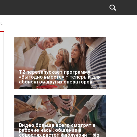
ус
Т2 перезапускает программу
«Выгодно вместе» – теперь и для
абонентов других операторов
Видео больше всего смотрят в
рабочие часы, общение в
соцсетях растет к полуночи – big