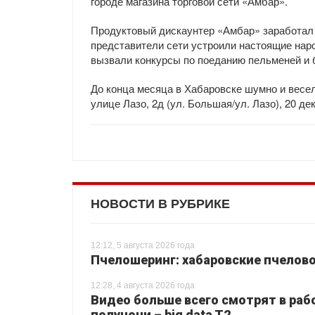
городе магазина торговой сети «Амбар».
Продуктовый дискаунтер «Амбар» заработал н
представители сети устроили настоящие нар
вызвали конкурсы по поеданию пельменей и 
До конца месяца в Хабаровске шумно и весело
улице Лазо, 2д (ул. Большая/ул. Лазо), 20 де
НОВОСТИ В РУБРИКЕ
12:12, 5 августа 2026 года
Пчелошеринг: хабаровские пчелово
12:28, 4 августа 2026 года
Видео больше всего смотрят в раб
полуночи – big data T2