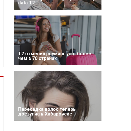
data T2
Т2 отменил роуминг уже более
чем в 70 странах
Пересадка волос теперь
доступна в Хабаровске