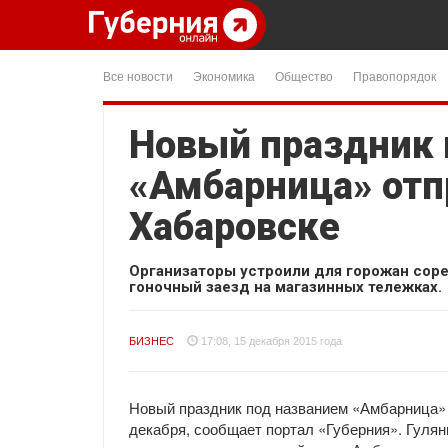
Все новости
Экономика
Общество
Правопорядок
Новый праздник 
«Амбарница» отп
Хабаровске
Организаторы устроили для горожан соре
гоночный заезд на магазинных тележках.
БИЗНЕС
17:08, 15 декабря 2015 года
Новый праздник под названием «Амбарница» 
декабря, сообщает портал «Губерния». Гуля