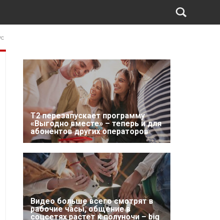
ус
Т2 перезапускает программу
«Выгодно вместе» – теперь и для
абонентов других операторов
Видео больше всего смотрят в
рабочие часы, общение в
соцсетях растет к полуночи – big