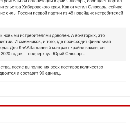
строительной организации Юрий Слюсарь, сообщает портал
ительства Хабаровского края. Как отметил Слюсарь, сейчас
ие силы России первой партии из 48 новейших истребителей
чик новыми истребителями доволен. А во-вторых, это
иятий. И смежников, и того, где происходит финальная
ода. Для КнААЗа данный контракт крайне важен, он
о 2020 года», – подчеркнул Юрий Слюсарь.
ства, после выполнения всех поставок количество
воится и составит 96 единиц.