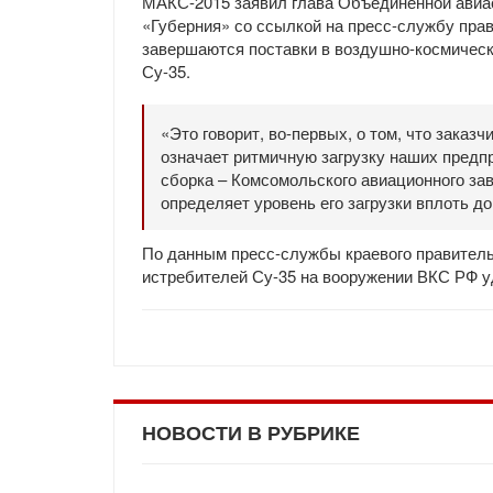
МАКС-2015 заявил глава Объединенной авиа
«Губерния» со ссылкой на пресс-службу прав
завершаются поставки в воздушно-космическ
Су-35.
«Это говорит, во-первых, о том, что заказ
означает ритмичную загрузку наших предпр
сборка – Комсомольского авиационного зав
определяет уровень его загрузки вплоть д
По данным пресс-службы краевого правитель
истребителей Су-35 на вооружении ВКС РФ уд
НОВОСТИ В РУБРИКЕ