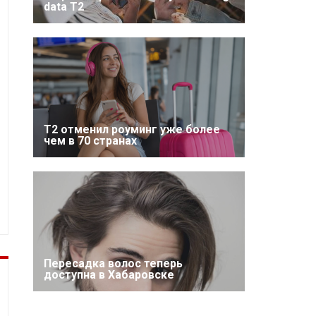
data T2
Т2 отменил роуминг уже более
чем в 70 странах
Пересадка волос теперь
доступна в Хабаровске