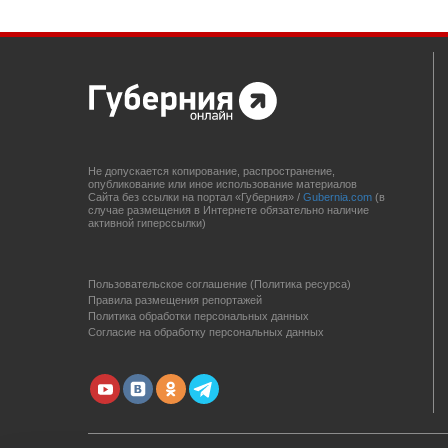
Не допускается копирование, распространение,
опубликование или иное использование материалов
Сайта без ссылки на портал «Губерния» /
Gubernia.com
(в
случае размещения в Интернете обязательно наличие
активной гиперссылки)
Пользовательское соглашение (Политика ресурса)
Правила размещения репортажей
Политика обработки персональных данных
Согласие на обработку персональных данных