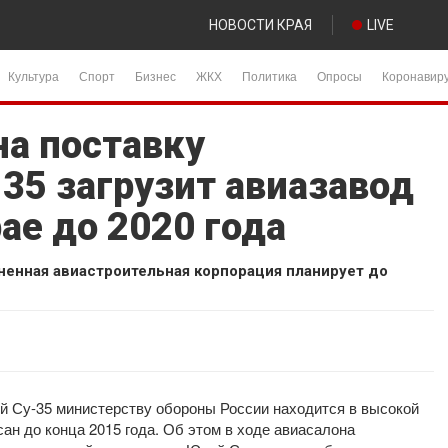
НОВОСТИ КРАЯ
LIVE
Культура
Спорт
Бизнес
ЖКХ
Политика
Опросы
Коронавир
на поставку
35 загрузит авиазавод
ае до 2020 года
ненная авиастроительная корпорация планирует до
ей Су-35 министерству обороны России находится в высокой
сан до конца 2015 года. Об этом в ходе авиасалона