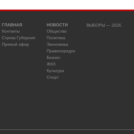
ГЛАВНАЯ
НОВОСТИ
ВЫБОРЫ — 2026
Контакты
Общество
Строка.Губерния
Политика
Прямой эфир
Экономика
Правопорядок
Бизнес
ЖКХ
Культура
Спорт