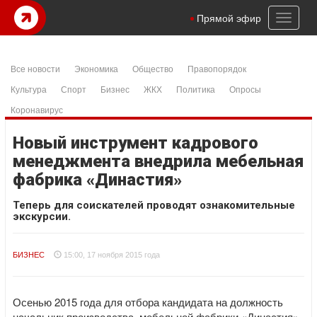
Toggl
Прямой эфир
naviga
Все новости
Экономика
Общество
Правопорядок
Культура
Спорт
Бизнес
ЖКХ
Политика
Опросы
Коронавирус
Новый инструмент кадрового
менеджмента внедрила мебельная
фабрика «Династия»
Теперь для соискателей проводят ознакомительные
экскурсии.
БИЗНЕС
15:00, 17 ноября 2015 года
Осенью 2015 года для отбора кандидата на должность
начальник производства мебельной фабрики «Династия»