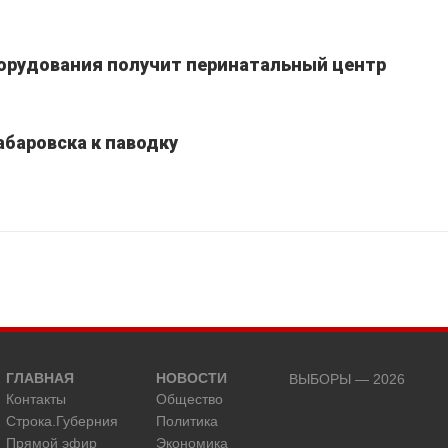
борудования получит перинатальный центр
абаровска к паводку
ГЛАВНАЯ
НОВОСТИ
ВЫБОРЫ — 2026
Контакты
Общество
Строка.Губерния
Политика
Прямой эфир
Экономика