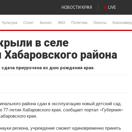
НОВОСТИ КРАЯ
LIVE
Культура
Спорт
Бизнес
ЖКХ
Политика
Опросы
Коронавир
крыли в селе
 Хабаровского района
о сдача приурочена ко дню рождения края.
ипального района сдан в эксплуатацию новый детский сад.
ю 77-летия Хабаровского края, сообщает портал «Губерния»
абаровского края.
науки региона, учреждение сможет единовременно принять