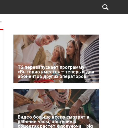
ус
Т2 перезапускает программу
«Выгодно вместе» – теперь и для
абонентов других операторов
Видео больше всего смотрят в
рабочие часы, общение в
соцсетях растет к полуночи – big