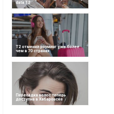
data T2
Т2 отменил роуминг уже более
чем в 70 странах
Пересадка волос теперь
доступна в Хабаровске