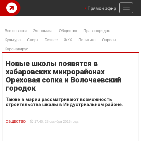
Toggl
Прямой эфир
naviga
Все новости
Экономика
Общество
Правопорядок
Культура
Спорт
Бизнес
ЖКХ
Политика
Опросы
Коронавирус
Новые школы появятся в
хабаровских микрорайонах
Ореховая сопка и Волочаевский
городок
Также в мэрии рассматривают возможность
строительства школы в Индустриальном районе.
ОБЩЕСТВО
17:40, 28 октября 2015 года