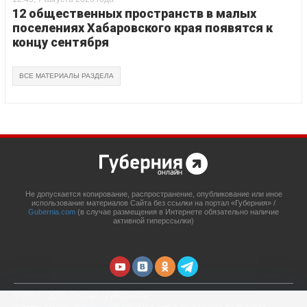
12 общественных пространств в малых
поселениях Хабаровского края появятся к
концу сентября
ВСЕ МАТЕРИАЛЫ РАЗДЕЛА
Не допускается копирование, распространение, опубликование или иное
использование материалов Сайта без ссылки на портал «Губерния» /
Gubernia.com
(в случае размещения в Интернете обязательно наличие
активной гиперссылки)
© 2014 - 2026 Портал «Губерния»
Сетевое издание
Gubernia.com
, свидетельство о регистрации ЭЛ № ФС 77 –