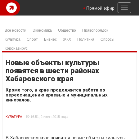
Toggl
Прямой эфир
naviga
Все новости
Экономика
Общество
Правопорядок
Культура
Спорт
Бизнес
ЖКХ
Политика
Опросы
Коронавирус
Новые объекты культуры
появятся в шести районах
Хабаровского края
Кроме того, в крае продолжится работа по
переоснащению краевых и муниципальных
кинозалов.
КУЛЬТУРА
16:51, 2 июля 2015 года
В Хабаровском крае появятся новые объекты культуры,