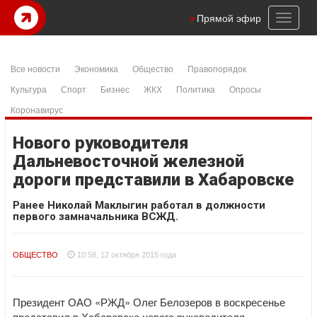
Toggl
Прямой эфир
naviga
Все новости
Экономика
Общество
Правопорядок
Культура
Спорт
Бизнес
ЖКХ
Политика
Опросы
Коронавирус
Нового руководителя
Дальневосточной железной
дороги представили в Хабаровске
Ранее Николай Маклыгин работал в должности
первого замначальника ВСЖД.
ОБЩЕСТВО
10:58, 12 октября 2015 года
Президент ОАО «РЖД» Олег Белозеров в воскресенье
представил в Хабаровске нового руководителя