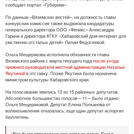
сообщает портал «Губерния».
По данным «Вяземских вестей», на должность главы
конкурсная комиссия также выдвигала кандидатуры
генерального директора ООО «Феникс» Александра
Гарина и директора КГКУ «Хабаровский дом-интернат для
умственно отсталых детей» Лилии Федосеевой.
Ольга Мещерякова исполняла обязанности главы
Вяземского района с марта текущего года
после ухода
прежнего руководителя местной администрации Натальи
Якутиной
в отставку. Позже Якутина была назначена
министром культуры Хабаровского края.
На голосование явились 13 из 15 районных депутатов.
Абсолютное большинство голосов – 11 – было отдано
Ольге Мещеряковой. Депутат Елена Полканова от
волеизъявления отказалась, еще один депутат испортил
бюллетень.
«Все было определено уже давным-давно. Еще в