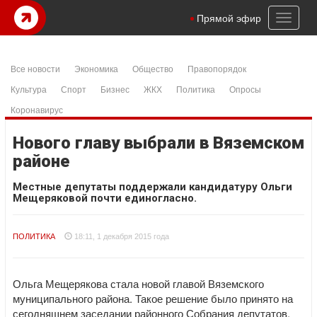
Toggl
Прямой эфир
naviga
Все новости
Экономика
Общество
Правопорядок
Культура
Спорт
Бизнес
ЖКХ
Политика
Опросы
Коронавирус
Нового главу выбрали в Вяземском
районе
Местные депутаты поддержали кандидатуру Ольги
Мещеряковой почти единогласно.
ПОЛИТИКА
18:11, 1 декабря 2015 года
Ольга Мещерякова стала новой главой Вяземского
муниципального района. Такое решение было принято на
сегодняшнем заседании районного Собрания депутатов,