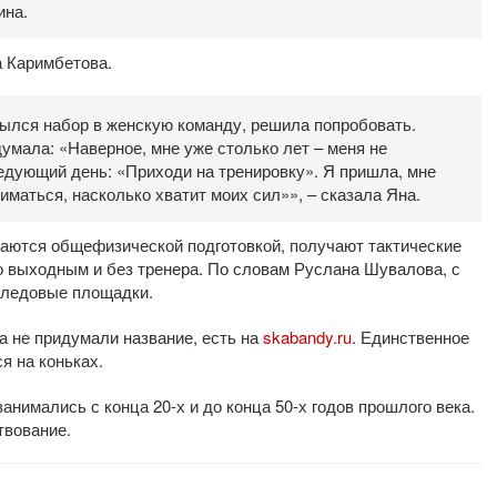
ина.
 Каримбетова.
крылся набор в женскую команду, решила попробовать.
думала: «Наверное, мне уже столько лет – меня не
ледующий день: «Приходи на тренировку». Я пришла, мне
иматься, насколько хватит моих сил»», – сказала Яна.
маются общефизической подготовкой, получают тактические
о выходным и без тренера. По словам Руслана Шувалова, с
 ледовые площадки.
а не придумали название, есть на
skabandy.ru
. Единственное
я на коньках.
анимались с конца 20-х и до конца 50-х годов прошлого века.
твование.