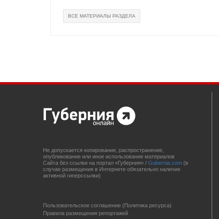
ВСЕ МАТЕРИАЛЫ РАЗДЕЛА
Не допускается копирование, распространение,
опубликование или иное использование материалов
Сайта без ссылки на портал «Губерния» /
Gubernia.com
(в
случае размещения в Интернете обязательно наличие
активной гиперссылки)
Пользовательское соглашение (Политика ресурса)
Правила размещения репортажей