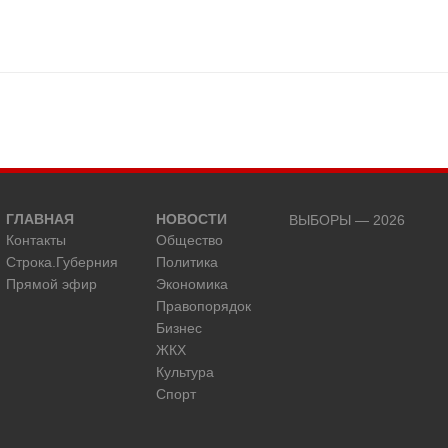
ГЛАВНАЯ
НОВОСТИ
ВЫБОРЫ — 2026
Контакты
Общество
Строка.Губерния
Политика
Прямой эфир
Экономика
Правопорядок
Бизнес
ЖКХ
Культура
Спорт