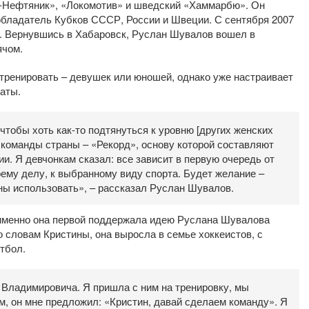
А-Нефтяник», «Локомотив» и шведский «Хаммарбю». Он
обладатель Кубков СССР, России и Швеции. С сентября 2007
. Вернувшись в Хабаровск, Руслан Шувалов вошел в
ячом.
тренировать – девушек или юношей, однако уже настраивает
аты.
чтобы хоть как-то подтянуться к уровню [других женских
 команды страны – «Рекорд», основу которой составляют
и. Я девчонкам сказал: все зависит в первую очередь от
воему делу, к выбранному виду спорта. Будет желание –
ы использовать», – рассказал Руслан Шувалов.
 именно она первой поддержала идею Руслана Шувалова
о словам Кристины, она выросла в семье хоккеистов, с
утбол.
Владимировича. Я пришла с ним на тренировку, мы
, он мне предложил: «Кристин, давай сделаем команду». Я