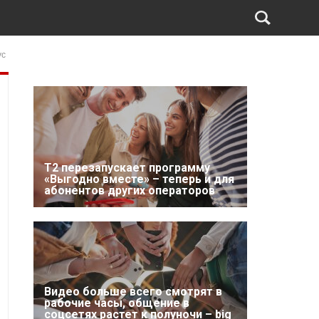
ус
Т2 перезапускает программу
«Выгодно вместе» – теперь и для
абонентов других операторов
Видео больше всего смотрят в
рабочие часы, общение в
соцсетях растет к полуночи – big