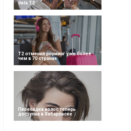
data T2
Т2 отменил роуминг уже более
чем в 70 странах
Пересадка волос теперь
доступна в Хабаровске