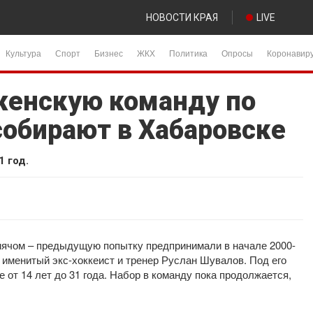
НОВОСТИ КРАЯ
LIVE
Культура
Спорт
Бизнес
ЖКХ
Политика
Опросы
Коронавир
женскую команду по
собирают в Хабаровске
1 год.
мячом – предыдущую попытку предпринимали в начале 2000-
я именитый экс-хоккеист и тренер Руслан Шувалов. Под его
 от 14 лет до 31 года. Набор в команду пока продолжается,